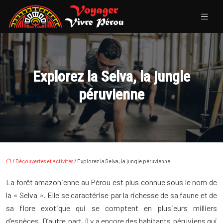
Explorez la Selva, la jungle
péruvienne
/
Découvertes et activités
/ Explorez la Selva, la jungle péruvienne
La forêt amazonienne au Pérou est plus connue sous le nom de
la « Selva ». Elle se caractérise par la richesse de sa faune et de
sa flore exotique qui se comptent en plusieurs milliers
d’espèces. D’autre part, il y a encore des habitants péruviens qui